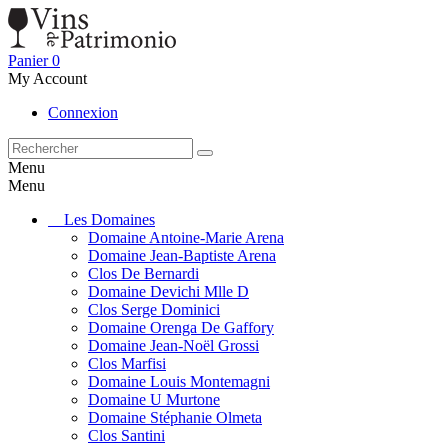
Panier
0
My Account
Connexion
Menu
Menu
Les Domaines
Domaine Antoine-Marie Arena
Domaine Jean-Baptiste Arena
Clos De Bernardi
Domaine Devichi Mlle D
Clos Serge Dominici
Domaine Orenga De Gaffory
Domaine Jean-Noël Grossi
Clos Marfisi
Domaine Louis Montemagni
Domaine U Murtone
Domaine Stéphanie Olmeta
Clos Santini