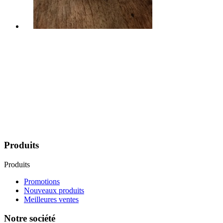
AOC de Patrimonio, une histoire un
terroir et un savoir faire.
AOC depuis plus de 50 ans, les vins de Patrimonio sont en grande
majorité bio.
Des vins blancs secs à l’arôme subtil, de magnifiques vins rouges
vigoureux et uniques, des rosés frais parmi les meilleurs de Corse et
bien sur des muscats à l’identité du cap Corse.
Produits
Produits
Promotions
Nouveaux produits
Meilleures ventes
Notre société