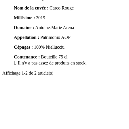
Nom de la cuvée :
Carco Rouge
Millésime :
2019
Domaine :
Antoine-Marie Arena
Appellation :
Patrimonio AOP
Cépages :
100% Niellucciu
Contenance :
Bouteille 75 cl

Il n'y a pas assez de produits en stock.
Affichage 1-2 de 2 article(s)
AOC de Patrimonio, une histoire un
terroir et un savoir faire.
AOC depuis plus de 50 ans, les vins de Patrimonio sont en grande
majorité bio.
Des vins blancs secs à l’arôme subtil, de magnifiques vins rouges
vigoureux et uniques, des rosés frais parmi les meilleurs de Corse et