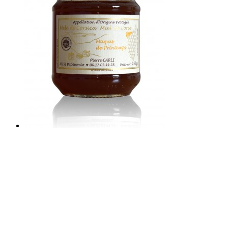
AOC de Patrimonio, une histoire un
terroir et un savoir faire.
AOC depuis plus de 50 ans, les vins de Patrimonio sont en grande
majorité bio.
Des vins blancs secs à l’arôme subtil, de magnifiques vins rouges
vigoureux et uniques, des rosés frais parmi les meilleurs de Corse et
bien sur des muscats à l’identité du cap Corse.