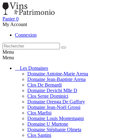
Panier
0
My Account
Connexion
Menu
Menu
Les Domaines
Domaine Antoine-Marie Arena
Domaine Jean-Baptiste Arena
Clos De Bernardi
Domaine Devichi Mlle D
Clos Serge Dominici
Domaine Orenga De Gaffory
Domaine Jean-Noël Grossi
Clos Marfisi
Domaine Louis Montemagni
Domaine U Murtone
Domaine Stéphanie Olmeta
Clos Santini