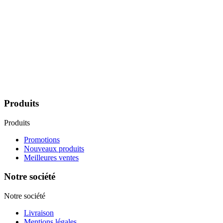
AOC de Patrimonio, une histoire un
terroir et un savoir faire.
AOC depuis plus de 50 ans, les vins de Patrimonio sont en grande
majorité bio.
Des vins blancs secs à l’arôme subtil, de magnifiques vins rouges
vigoureux et uniques, des rosés frais parmi les meilleurs de Corse et
bien sur des muscats à l’identité du cap Corse.
Produits
Produits
Promotions
Nouveaux produits
Meilleures ventes
Notre société
Notre société
Livraison
Mentions légales