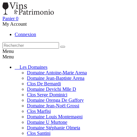
Panier
0
My Account
Connexion
Menu
Menu
Les Domaines
Domaine Antoine-Marie Arena
Domaine Jean-Baptiste Arena
Clos De Bernardi
Domaine Devichi Mlle D
Clos Serge Dominici
Domaine Orenga De Gaffory
Domaine Jean-Noël Grossi
Clos Marfisi
Domaine Louis Montemagni
Domaine U Murtone
Domaine Stéphanie Olmeta
Clos Santini