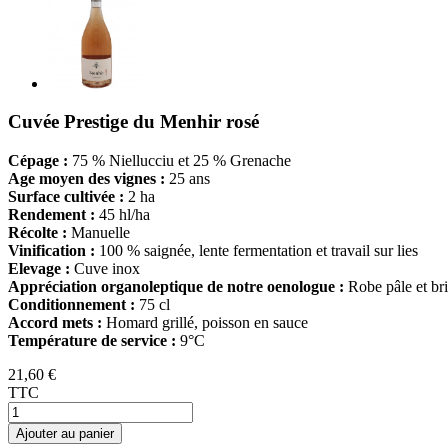
Cuvée Prestige du Menhir rosé
Cépage :
75 % Niellucciu et 25 % Grenache
Age moyen des vignes :
25 ans
Surface cultivée :
2 ha
Rendement :
45 hl/ha
Récolte :
Manuelle
Vinification :
100 % saignée, lente fermentation et travail sur lies
Elevage :
Cuve inox
Appréciation organoleptique de notre oenologue :
Robe pâle et br
Conditionnement :
75 cl
Accord mets :
Homard grillé, poisson en sauce
Température de service :
9°C
21,60 €
TTC
Ajouter au panier