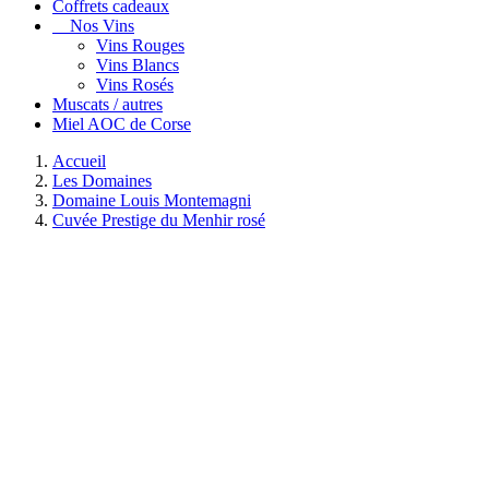
Coffrets cadeaux
Nos Vins
Vins Rouges
Vins Blancs
Vins Rosés
Muscats / autres
Miel AOC de Corse
Accueil
Les Domaines
Domaine Louis Montemagni
Cuvée Prestige du Menhir rosé